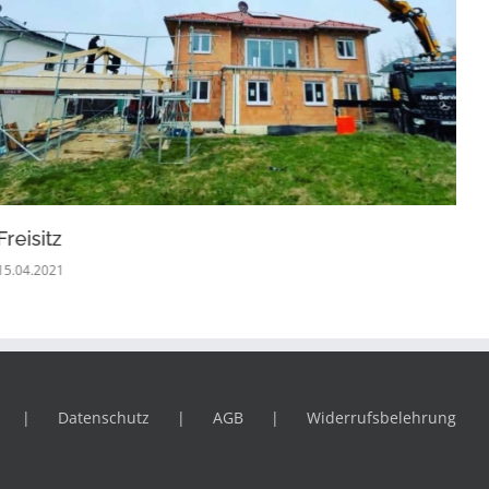
Freisitz
Ei
15.04.2021
15.
Datenschutz
AGB
Widerrufsbelehrung